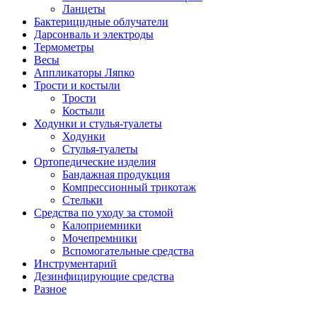
Ланцеты
Бактерицидные облучатели
Дарсонваль и электроды
Термометры
Весы
Аппликаторы Ляпко
Трости и костыли
Трости
Костыли
Ходунки и стулья-туалеты
Ходунки
Стулья-туалеты
Ортопедические изделия
Бандажная продукция
Компрессионный трикотаж
Стельки
Средства по уходу за стомой
Калоприемники
Мочепремники
Вспомогательные средства
Инструментарий
Дезинфицирующие средства
Разное