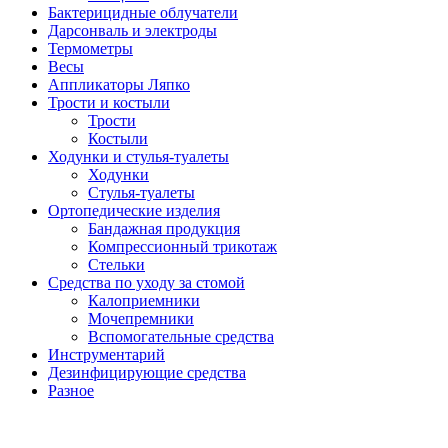
Бактерицидные облучатели
Дарсонваль и электроды
Термометры
Весы
Аппликаторы Ляпко
Трости и костыли
Трости
Костыли
Ходунки и стулья-туалеты
Ходунки
Стулья-туалеты
Ортопедические изделия
Бандажная продукция
Компрессионный трикотаж
Стельки
Средства по уходу за стомой
Калоприемники
Мочепремники
Вспомогательные средства
Инструментарий
Дезинфицирующие средства
Разное