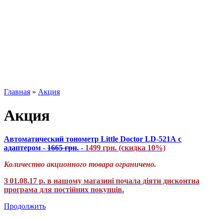
Главная
»
Акция
Акция
Автоматический тонометр Little Doctor LD-521А с
адаптером -
1665 грн
. -
1499 грн. (скидка 10%)
Количество акционного товара ограничено.
З 01.08.17 р. в нашому магазині почала діяти дисконтна
програма для постійних покупців.
Продолжить