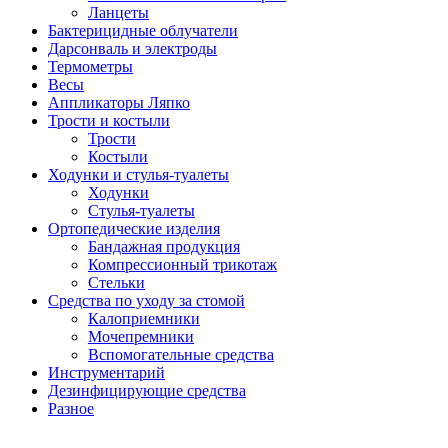
Ланцеты
Бактерицидные облучатели
Дарсонваль и электроды
Термометры
Весы
Аппликаторы Ляпко
Трости и костыли
Трости
Костыли
Ходунки и стулья-туалеты
Ходунки
Стулья-туалеты
Ортопедические изделия
Бандажная продукция
Компрессионный трикотаж
Стельки
Средства по уходу за стомой
Калоприемники
Мочепремники
Вспомогательные средства
Инструментарий
Дезинфицирующие средства
Разное