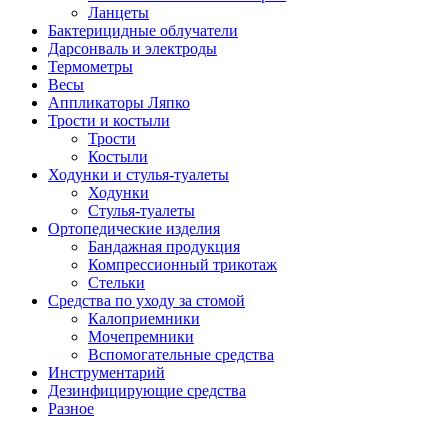
Ланцеты
Бактерицидные облучатели
Дарсонваль и электроды
Термометры
Весы
Аппликаторы Ляпко
Трости и костыли
Трости
Костыли
Ходунки и стулья-туалеты
Ходунки
Стулья-туалеты
Ортопедические изделия
Бандажная продукция
Компрессионный трикотаж
Стельки
Средства по уходу за стомой
Калоприемники
Мочепремники
Вспомогательные средства
Инструментарий
Дезинфицирующие средства
Разное