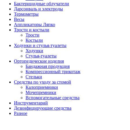
Бактерицидные облучатели
Дарсонваль и электроды
Термометры
Весы
Аппликаторы Ляпко
Трости и костыли
Трости
Костыли
Ходунки и стулья-туалеты
Ходунки
Стулья-туалеты
Ортопедические изделия
Бандажная продукция
Компрессионный трикотаж
Стельки
Средства по уходу за стомой
Калоприемники
Мочепремники
Вспомогательные средства
Инструментарий
Дезинфицирующие средства
Разное