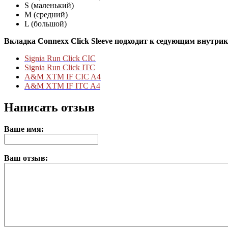
S (маленький)
M (средний)
L (большой)
Вкладка Connexx Click Sleeve подходит к седующим внутр
Signia Run Click CIC
Signia Run Click ITC
A&M XTM IF CIC A4
A&M XTM IF ITC A4
Написать отзыв
Ваше имя:
Ваш отзыв: