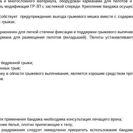
тна и многослойного материала, оборудован карманами для пелотов 
ль модификация ГР-3П с застежкой спереди. Крепление бандажа осущест
пособствует предупреждению выхода грыжевого мешка вместе с содерж
 грыжах.
азначен для легкой степени фиксации и поддержки грыжевого выпячива
рмана для размещения пелотов (вкладышей). Пелоты устанавливают
 бедренной грыжи;
енных грыж;
у в области грыжевого выпячивания, является хорошим средством про
ов.
сти применения бандажа необходима консультация лечащего врача;
нее бельё, плотно прилегающее к телу;
и раздражения следует немедленно прекратить использование бандаж