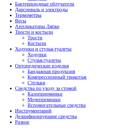
Бактерицидные облучатели
Дарсонваль и электроды
Термометры
Весы
Аппликаторы Ляпко
Трости и костыли
Трости
Костыли
Ходунки и стулья-туалеты
Ходунки
Стулья-туалеты
Ортопедические изделия
Бандажная продукция
Компрессионный трикотаж
Стельки
Средства по уходу за стомой
Калоприемники
Мочепремники
Вспомогательные средства
Инструментарий
Дезинфицирующие средства
Разное