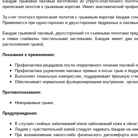
Бандаж грыжевой паховый изготовлен из упруго-эластичного поло
прилегания пелотов к грыжевым воротам. Имеет анатомический профи
За счет плотного прилегания пелотов к грыжевым воротам бандаж с
Применяется при односторонних и двухсторонних бедренных и паховых
Бандаж грыжевой паховый, двухсторонний со съемными пелотами предн
и лямки снабжены текстильными застежками. Бандаж имеет два ка
расположения грыжи).
Показания к применению:
Профилактика рецидивов после оперативного лечения паховой и
Профилактика ущемления паховых прямых и косых грыж и бедр
Выполняет локальную компрессию, поддерживает брюшную стенк
Обеспечивает нормальное функционирование внутренних орган
Противопоказания:
Невправимые грыжи.
Предупреждения:
В случаях гнойных заболеваний и/или заболеваний кожи в обла
Людям с чувствительной кожей следует надевать бандаж на ниж
При возникновении какого-либо физического дискомфорта ил