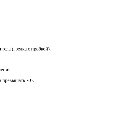
тела (грелка с пробкой).
нения
а превышать 70ºС