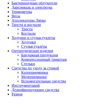
Бактерицидные облучатели
Дарсонваль и электроды
Термометры
Весы
Аппликаторы Ляпко
Трости и костыли
Трости
Костыли
Ходунки и стулья-туалеты
Ходунки
Стулья-туалеты
Ортопедические изделия
Бандажная продукция
Компрессионный трикотаж
Стельки
Средства по уходу за стомой
Калоприемники
Мочепремники
Вспомогательные средства
Инструментарий
Дезинфицирующие средства
Разное