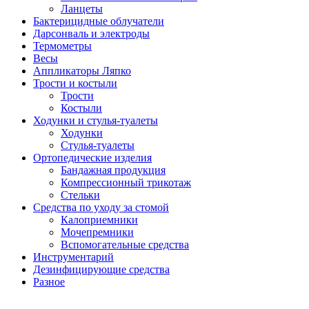
Ланцеты
Бактерицидные облучатели
Дарсонваль и электроды
Термометры
Весы
Аппликаторы Ляпко
Трости и костыли
Трости
Костыли
Ходунки и стулья-туалеты
Ходунки
Стулья-туалеты
Ортопедические изделия
Бандажная продукция
Компрессионный трикотаж
Стельки
Средства по уходу за стомой
Калоприемники
Мочепремники
Вспомогательные средства
Инструментарий
Дезинфицирующие средства
Разное